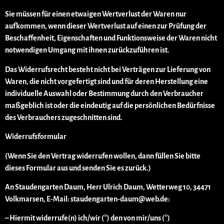
Sie müssen für einen etwaigen Wertverlust der Waren nur
aufkommen, wenn dieser Wertverlust auf einen zur Prüfung der
Beschaffenheit, Eigenschaften und Funktionsweise der Waren nicht
notwendigen Umgang mit ihnen zurückzuführen ist.
Das Widerrufsrecht besteht nicht bei Verträgen zur Lieferung von
Waren, die nicht vorgefertigt sind und für deren Herstellung eine
individuelle Auswahl oder Bestimmung durch den Verbraucher
maßgeblich ist oder die eindeutig auf die persönlichen Bedürfnisse
des Verbrauchers zugeschnitten sind.
Widerrufsformular
(Wenn Sie den Vertrag widerrufen wollen, dann füllen Sie bitte
dieses Formular aus und senden Sie es zurück.)
An Staudengarten Daum, Herr Ulrich Daum, Wetterweg 10, 34471
Volkmarsen, E-Mail: staudengarten-daum@web.de:
– Hiermit widerrufe(n) ich/wir (*) den von mir/uns (*)