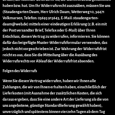
haben bzw. hat. Um Ihr Widerrufsrecht auszuüben, müssen Sie uns
(Staudengarten Daum, Herr Ulrich Daum, Wetterweg 10, 34471
Volkmarsen, Telefon: 05693 915643, E-Mail: staudengarten-
daum@web.de) mittels einer eindeutigen Erklärung (z.B. ein mit
der Post versandter Brief, Telefax oder E-Mail) über Ihren
Entschluss, diesen Vertrag zu widerrufen, informieren. Sie können
dafür das beigefügte Muster-Widerrufsformular verwenden, das
jedoch nicht vorgeschrieben ist. Zur Wahrung der Widerrufsfrist
reicht es aus, dass Sie die Mitteilung über die Ausübung des
Widerrufsrechts vor Ablauf der Widerrufsfrist absenden.
Folgen des Widerrufs
Wenn Sie diesen Vertrag widerrufen, haben wir Ihnen alle
Zahlungen, die wir von Ihnen erhalten haben, einschließlich der
Lieferkosten (mit Ausnahme der zusätzlichen Kosten, die sich
daraus ergeben, dass Sie eine andere Art der Lieferung als die von
uns angebotene, günstige Standardlieferung gewählt haben),
unverzüglich und spätestens binnen vierzehn Tagen ab dem Tag