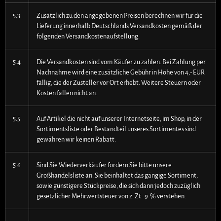
5.3
Zusätzlich zu den angegebenen Preisen berechnen wir für die
Lieferung innerhalb Deutschlands Versandkosten gemäß der
folgenden Versandkostenaufstellung.
5.4
Die Versandkosten sind vom Käufer zu zahlen. Bei Zahlung per
Nachnahme wird eine zusätzliche Gebühr in Höhe von 4,- EUR
fällig, die der Zusteller vor Ort erhebt. Weitere Steuern oder
Kosten fallen nicht an.
5.5
Auf Artikel die nicht auf unserer Internetseite, im Shop, in der
Sortimentsliste oder Bestandteil unseres Sortimentes sind
gewähren wir keinen Rabatt.
5.6
Sind Sie Wiederverkäufer fordern Sie bitte unsere
Großhandelsliste an. Sie beinhaltet das gängige Sortiment,
sowie günstigere Stückpreise, die sich dann jedoch zuzüglich
gesetzlicher Mehrwertsteuer von z. Zt. 9 % verstehen.