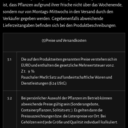
ist, dass Pflanzen aufgrund ihrer Frische nicht über das Wochenende,
sondern nur von Montags-Mittwochs in den Versand durch den
Verkäufer gegeben werden. Gegebenenfalls abweichende
Lieferzeitangaben befinden sich bei den Produktbeschreibungen.
(5)Preise und Versandkosten
5.1
Die auf den Produktseiten genannten Preise verstehen sich in
EURO und enthalten die gesetzliche Mehrwertsteuer von z.
Z.t. 9 %
Pauschaler MwSt Satz auf landwirtschaftliche Waren und
Dienstleistungen (§ 24 UStG)
5.2
Bei persönlicher Auswahl der Pflanzen im Betrieb können
abweichende Preise gültig sein (Sonderangebote,
Containerpflanzen, Solitäts etc.). Es gelten dann die
Preisauszeichnungen bzw. die Listenpreise vor Ort. Bei
Gehölzen wird jede Größe und Qualität individuell kalkuliert.