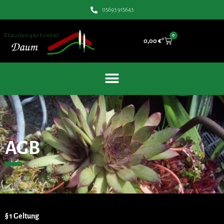
05693 915643
0
0,00
€
AGB
§ 1 Geltung