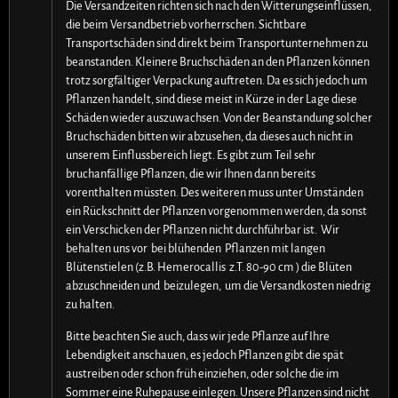
Die Versandzeiten richten sich nach den Witterungseinflüssen,
die beim Versandbetrieb vorherrschen. Sichtbare
Transportschäden sind direkt beim Transportunternehmen zu
beanstanden. Kleinere Bruchschäden an den Pflanzen können
trotz sorgfältiger Verpackung auftreten. Da es sich jedoch um
Pflanzen handelt, sind diese meist in Kürze in der Lage diese
Schäden wieder auszuwachsen. Von der Beanstandung solcher
Bruchschäden bitten wir abzusehen, da dieses auch nicht in
unserem Einflussbereich liegt. Es gibt zum Teil sehr
bruchanfällige Pflanzen, die wir Ihnen dann bereits
vorenthalten müssten. Des weiteren muss unter Umständen
ein Rückschnitt der Pflanzen vorgenommen werden, da sonst
ein Verschicken der Pflanzen nicht durchführbar ist. Wir
behalten uns vor bei blühenden Pflanzen mit langen
Blütenstielen (z.B. Hemerocallis z.T. 80-90 cm ) die Blüten
abzuschneiden und beizulegen, um die Versandkosten niedrig
zu halten.
Bitte beachten Sie auch, dass wir jede Pflanze auf Ihre
Lebendigkeit anschauen, es jedoch Pflanzen gibt die spät
austreiben oder schon früh einziehen, oder solche die im
Sommer eine Ruhepause einlegen. Unsere Pflanzen sind nicht