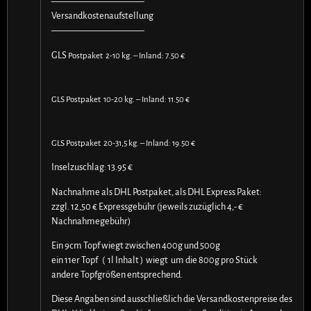
——————————-
Versandkostenaufstellung
——————————-
GLS
Postpaket 2-10 kg. – Inland: 7.50 €
GLS
Postpaket 10-20 kg. – Inland: 11.50 €
GLS
Postpaket 20-31,5 kg. – Inland: 19.50 €
Inselzuschlag: 13.95 €
Nachnahme als DHL Postpaket, als DHL Express Paket:
zzgl. 12,50 € Expressgebühr (jeweils zuzüglich 4,- €
Nachnahmegebühr)
Ein 9cm Topf wiegt zwischen 400g und 500g
ein 11er Topf ( 1l Inhalt ) wiegt um die 800g pro Stück
andere Topfgrößen entsprechend.
Diese Angaben sind ausschließlich die Versandkostenpreise des