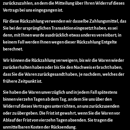
zurückzuzahlen, an dem die Mitteilung über Ihren Widerruf dieses
Vertrags bei uns eingegangen ist.
Für diese Rückzahlung verwenden wir dasselbe Zahlungsmittel, das
Sie bei der ursprünglichen Transaktion eingesetzt haben, es sei
denn, mit Ihnen wurde ausdrücklich etwas anderes vereinbart; in
keinem Fall werden Ihnen wegen dieser Rückzahlung Entgelte
berechnet.
Wir können die Rückzahlung verweigern, bis wir die Waren wieder
zurückerhalten haben oder bis Sie den Nachweis erbracht haben,
dass Sie die Waren zurückgesandt haben, je nachdem, welches der
frühere Zeitpunkt ist.
Sie haben die Waren unverzüglich und in jedem Fall spätestens
binnen vierzehn Tagen ab dem Tag, an dem Sie uns über den
Widerruf dieses Vertrages unterrichten, an uns zurückzusenden
oder zu übergeben. Die Frist ist gewahrt, wenn Sie die Waren vor
Ablauf der Frist von vierzehn Tagen absenden. Sie tragen die
unmittelbaren Kosten der Rücksendung.