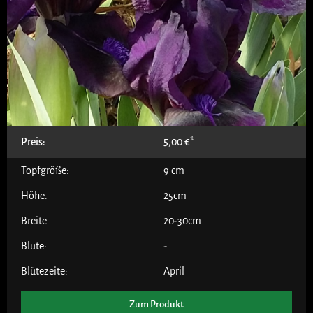
Preis:
5,00
€
Topfgröße:
9 cm
Höhe:
25cm
Breite:
20-30cm
Blüte:
-
Blütezeite:
April
Zum Produkt