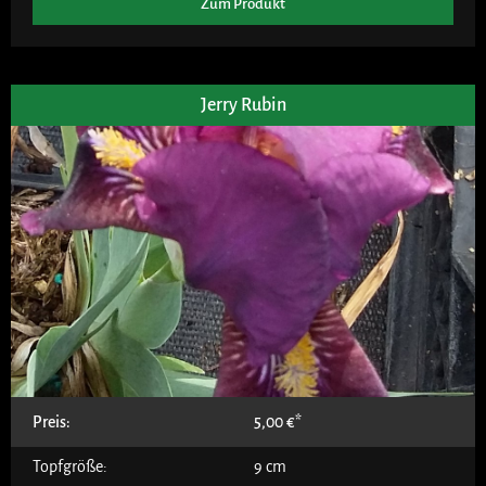
Zum Produkt
Jerry Rubin
Preis:
5,00
€
Topfgröße:
9 cm