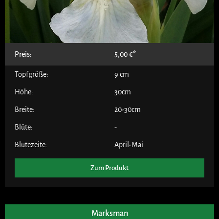
Preis:
5,00
€
Topfgröße:
9 cm
Höhe:
30cm
Breite:
20-30cm
Blüte:
-
Blütezeite:
April-Mai
Zum Produkt
Marksman