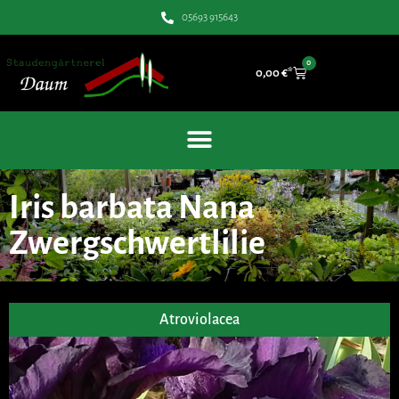
05693 915643
0
0,00
€
Iris barbata Nana
Zwergschwertlilie
Atroviolacea