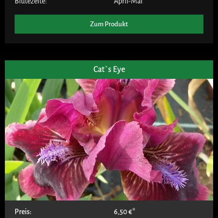
Blütezeite:
April-Mai
Zum Produkt
Cat`s Eye
Preis:
6,50
€