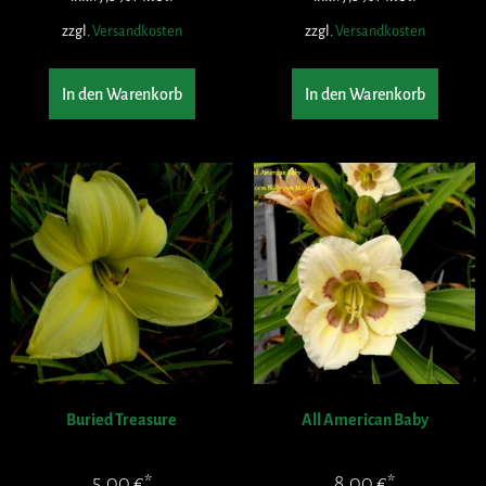
zzgl.
Versandkosten
zzgl.
Versandkosten
In den Warenkorb
In den Warenkorb
Buried Treasure
All American Baby
5,00
€
8,00
€