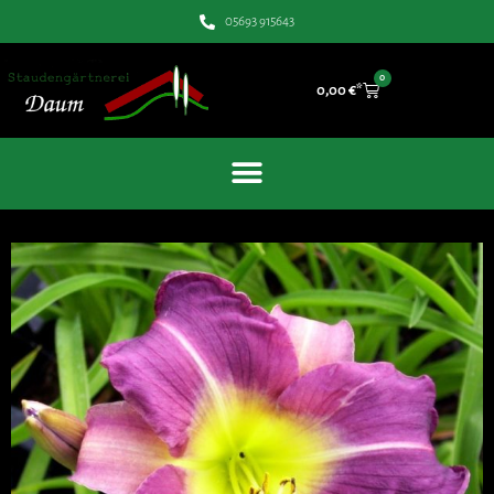
05693 915643
0
0,00
€