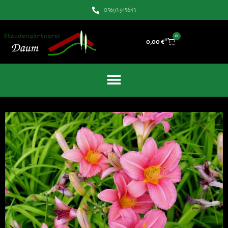
05693 915643
0
0,00
€