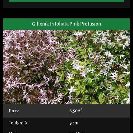
Gillenia trifoliata Pink Profusion
Preis:
6,50
€
Topfgröße:
9 cm