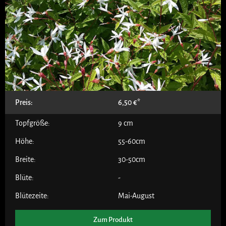
Preis:
6,50
€
Topfgröße:
9 cm
Höhe:
55-60cm
Breite:
30-50cm
Blüte:
-
Blütezeite:
Mai-August
Zum Produkt