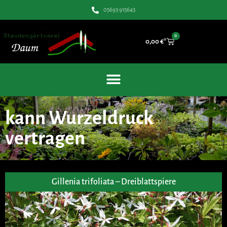
05693 915643
0
0,00
€
kann Wurzeldruck
vertragen
Gillenia trifoliata – Dreiblattspiere