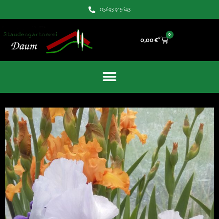
05693 915643
0
0,00
€