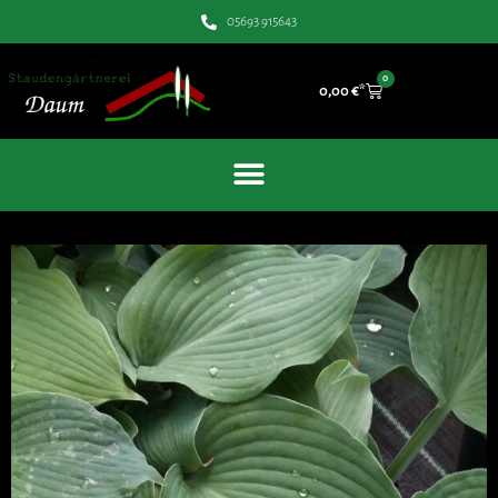
05693 915643
0
0,00
€