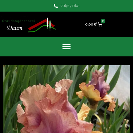
05693 915643
0
0,00
€