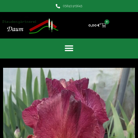
05693 915643
0
0,00
€