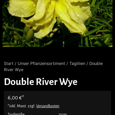
Start
/
Unser Pflanzensortiment
/
Taglilien
/ Double
River Wye
Double River Wye
6,00
€
*inkl. Mwst. zzgl.
Versandkosten
Topfgröße:
11cm