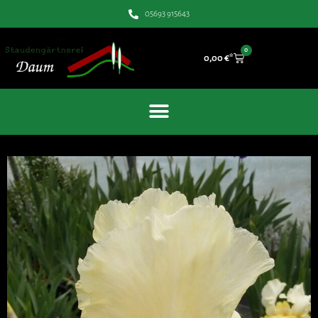
05693 915643
0
0,00
€