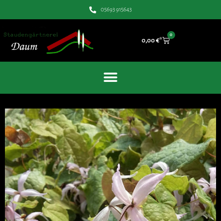
05693 915643
0
0,00
€