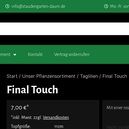
info@staudengarten-daum.de
Mo.-Fr. vo
timent
Kontakt
Vertrag widerrufen
Start
/
Unser Pflanzensortiment
/
Taglilien
/ Final Touch
Final Touch
7,00
€
Mit einer ro
*inkl. Mwst. zzgl.
Versandkosten
Topfgröße:
11cm
Nicht vorrä