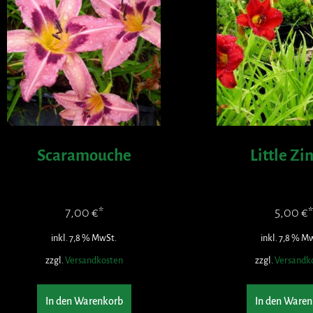
Scaramouche
Little Zi
7,00
€
5,00
€
inkl. 7,8 % MwSt.
inkl. 7,8 % M
zzgl.
Versandkosten
zzgl.
Versandk
In den Warenkorb
In den Waren