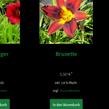
nger
Brunette
5,50
€
wSt.
inkl. 7,8 % MwSt.
osten
zzgl.
Versandkosten
korb
In den Warenkorb