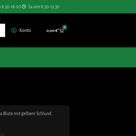
n 8.30-18.00
Sa.von 8.30-13.30
0
Konto
0,00
€
sa Blüte mit gelbem Schlund.
tig