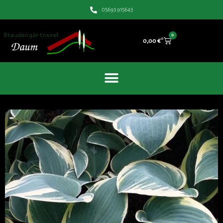
05693 915643
0
0,00
€