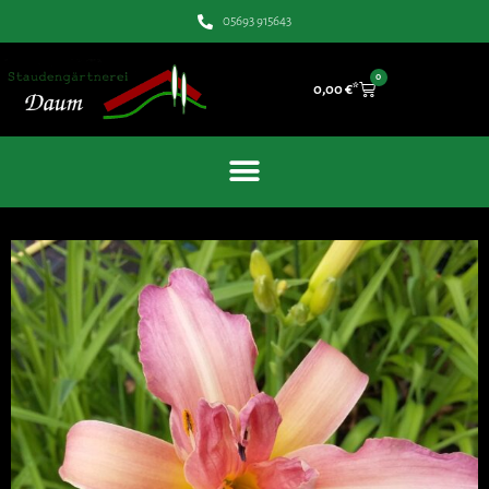
05693 915643
0
0,00
€