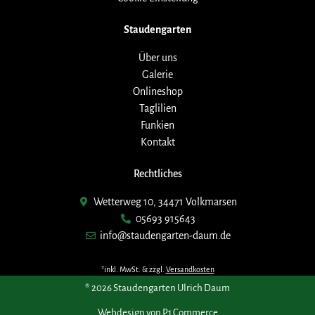
Staudengarten
Über uns
Galerie
Onlineshop
Taglilien
Funkien
Kontakt
Rechtliches
Wetterweg 10, 34471 Volkmarsen
05693 915643
info@staudengarten-daum.de
*inkl. MwSt. & zzgl.
Versandkosten
® 2026 Staudengarten Ulrich Daum
Webdesign von P1 Commerce