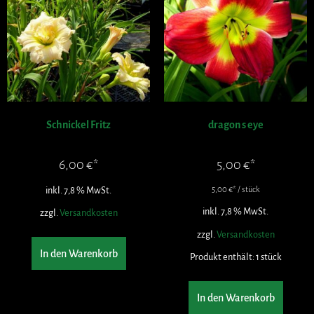
Schnickel Fritz
dragon s eye
6,00
€
5,00
€
inkl. 7,8 % MwSt.
5,00
€
/
stück
inkl. 7,8 % MwSt.
zzgl.
Versandkosten
zzgl.
Versandkosten
In den Warenkorb
Produkt enthält: 1
stück
In den Warenkorb