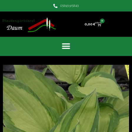
05693 915643
0
0,00
€