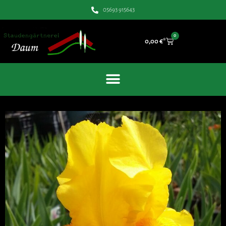
05693 915643
0
0,00
€