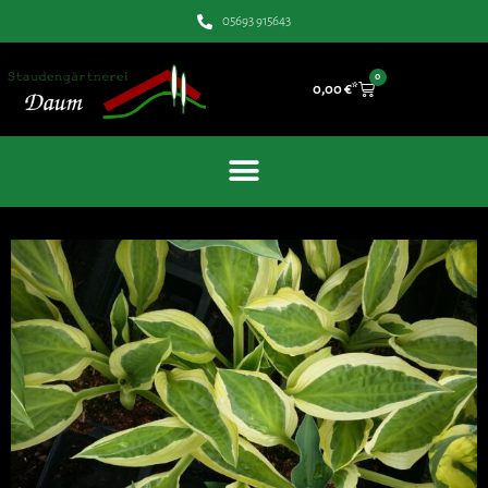
05693 915643
0
0,00
€