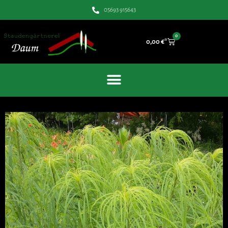
05693 915643
0
0,00
€