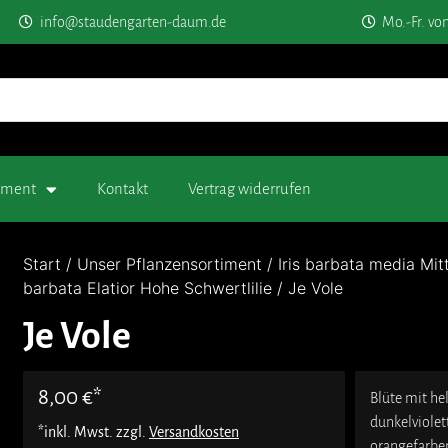
info@staudengarten-daum.de
Mo.-Fr. vo
timent
Kontakt
Vertrag widerrufen
Start
/
Unser Pflanzensortiment
/
Iris barbata media Mit
barbata Elatior Hohe Schwertlilie
/ Je Vole
Je Vole
8,00
€
Blüte mit h
dunkelviole
*inkl. Mwst. zzgl.
Versandkosten
orangefarbe