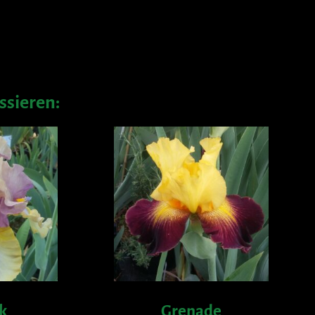
ssieren:
k
Grenade