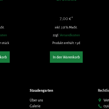
7,00
€
wSt.
inkl. 7,8 % MwSt.
osten
zzgl.
Versandkosten
 1
stück
Produkt enthält: 1
yd
korb
In den Warenkorb
Staudengarten
Rechtli
Über uns
Wet
Galerie
056