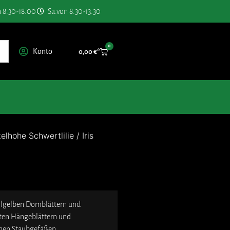
n 8.30-18.00
Sa.von 8.30-13.30
0
Konto
0,00
€
telhohe Schwertlilie
/
Iris
ellgelben Domblättern und
tten Hängeblättern und
nen Staubgefäßen.