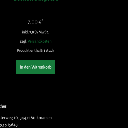
7,00
€
inkl. 7,8 % MwSt.
zzgl.
Versandkosten
Produkt enthält: 1
stück
In den Warenkorb
ches
terweg 10, 34471 Volkmarsen
93 915643