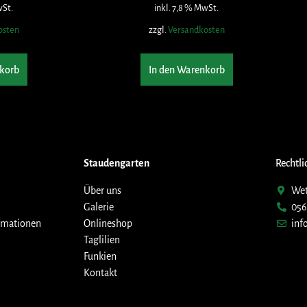
wSt.
inkl. 7,8 % MwSt.
osten
zzgl.
Versandkosten
korb
In den Warenkorb
Staudengarten
Rechtli
Über uns
Wet
Galerie
056
rmationen
Onlineshop
inf
Taglilien
Funkien
Kontakt