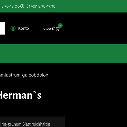
n 8.30-18.00
Sa.von 8.30-13.30
0
Konto
0,00
€
amiastrum galeobdolon
Herman`s
blrig-grünem Blatt reichhaltig