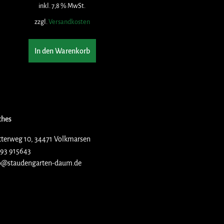
inkl. 7,8 % MwSt.
zzgl.
Versandkosten
In den Warenkorb
ches
terweg 10, 34471 Volkmarsen
93 915643
o@staudengarten-daum.de