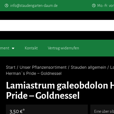
info@staudengarten-daum.de
Mo.-Fr. vo
timent
Kontakt
Vertrag widerrufen
Start
/
Unser Pflanzensortiment
/
Stauden allgemein
/ L
Herman`s Pride – Goldnessel
Lamiastrum galeobdolon 
Pride – Goldnessel
3,50
€
Eine über si