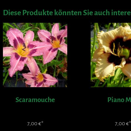
Diese Produkte könnten Sie auch intere
Scaramouche
Piano 
7,00
€
7,00
€