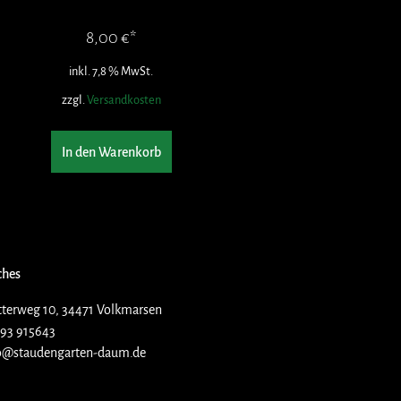
8,00
€
inkl. 7,8 % MwSt.
zzgl.
Versandkosten
In den Warenkorb
ches
terweg 10, 34471 Volkmarsen
93 915643
o@staudengarten-daum.de