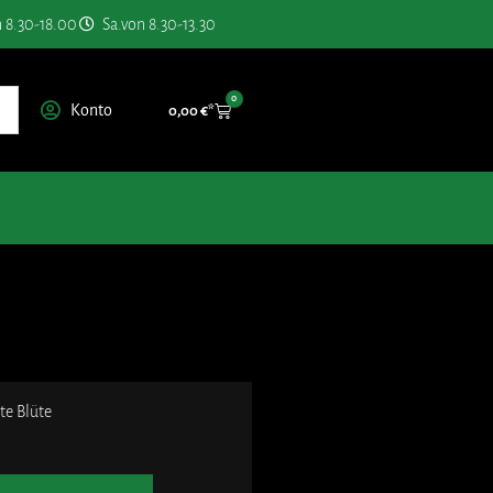
n 8.30-18.00
Sa.von 8.30-13.30
0
Konto
0,00
€
te Blüte