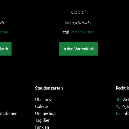
5,00
€
wSt.
inkl. 7,8 % MwSt.
osten
zzgl.
Versandkosten
korb
In den Warenkorb
Staudengarten
Rechtli
Über uns
Wet
Galerie
056
rmationen
Onlineshop
inf
Taglilien
Funkien