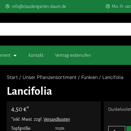
info@staudengarten-daum.de
Mo.-Fr. vo
timent
Kontakt
Vertrag widerrufen
Start
/
Unser Pflanzensortiment
/
Funkien
/ Lancifolia
Lancifolia
4,50
€
Dunkelviolet
*inkl. Mwst. zzgl.
Versandkosten
Topfgröße:
11cm