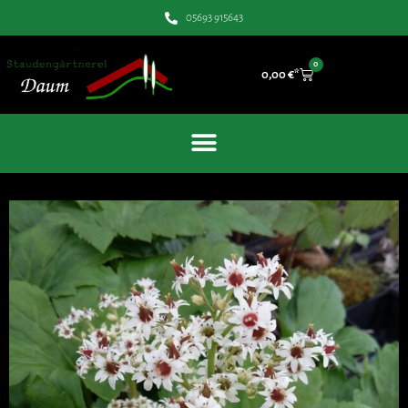
05693 915643
0
0,00
€