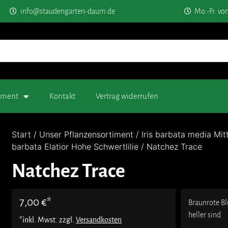
info@staudengarten-daum.de
Mo.-Fr. vo
timent
Kontakt
Vertrag widerrufen
Start
/
Unser Pflanzensortiment
/
Iris barbata media Mit
barbata Elatior Hohe Schwertlilie
/ Natchez Trace
Natchez Trace
7,00
€
Braunrote Bl
heller sind
*inkl. Mwst. zzgl.
Versandkosten