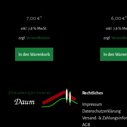
7,00
€
6,00
€
inkl. 7,8 % MwSt.
inkl. 7,8 % M
zzgl.
Versandkosten
zzgl.
Versandk
In den Warenkorb
In den Waren
Rechtliches
Impressum
Datenschutzerklärung
Versand- & Zahlungsinfo
AGB