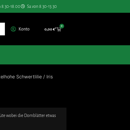
n 8.30-18.00
Sa.von 8.30-13.30
0
Konto
0,00
€
telhohe Schwertlilie
/
Iris
üte wobei die Domblätter etwas