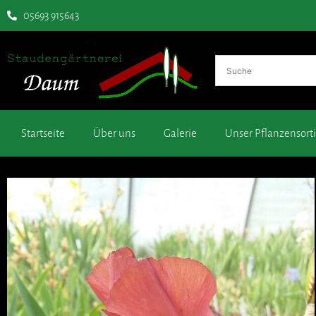
05693 915643
Startseite
Über uns
Galerie
Unser Pflanzensor