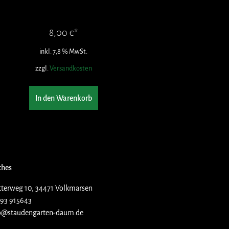
8,00
€
inkl. 7,8 % MwSt.
zzgl.
Versandkosten
In den Warenkorb
ches
terweg 10, 34471 Volkmarsen
93 915643
o@staudengarten-daum.de