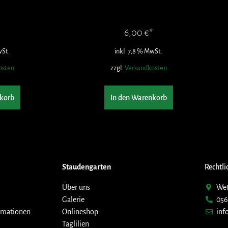
6,00
€
wSt.
inkl. 7,8 % MwSt.
osten
zzgl.
Versandkosten
korb
In den Warenkorb
Staudengarten
Rechtli
Über uns
Wet
Galerie
056
rmationen
Onlineshop
inf
Taglilien