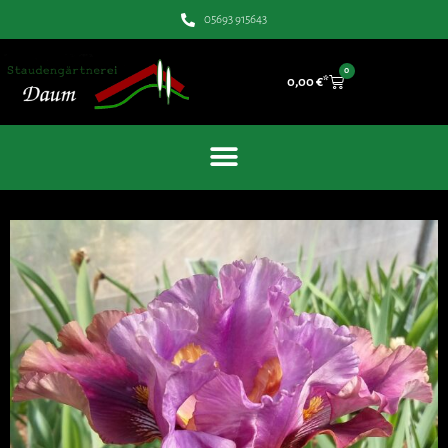
05693 915643
0
0,00
€