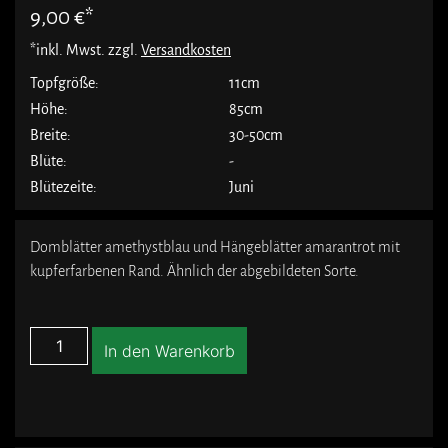
9,00
€
*inkl. Mwst. zzgl.
Versandkosten
Topfgröße:
11cm
Höhe:
85cm
Breite:
30-50cm
Blüte:
-
Blütezeite:
Juni
Domblätter amethystblau und Hängeblätter amarantrot mit
kupferfarbenen Rand. Ähnlich der abgebildeten Sorte.
In den Warenkorb