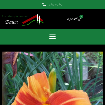
05693 915643
0
0,00
€