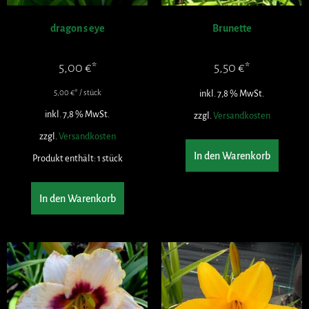
dragon s eye
Brunette
5,00
€
5,50
€
5,00
€
/
stück
inkl. 7,8 % MwSt.
inkl. 7,8 % MwSt.
zzgl.
Versandkosten
zzgl.
Versandkosten
In den Warenkorb
Produkt enthält: 1
stück
In den Warenkorb