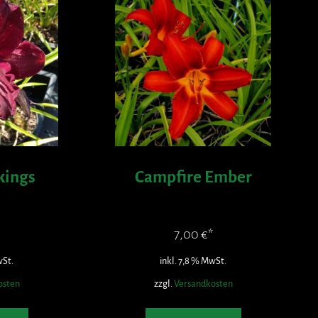
kings
Campfire Ember
7,00
€
wSt.
inkl. 7,8 % MwSt.
osten
zzgl.
Versandkosten