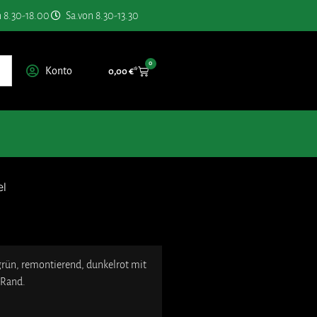
n 8.30-18.00
Sa.von 8.30-13.30
0
Konto
0,00
€
el
ün, remontierend, dunkelrot mit
 Rand.