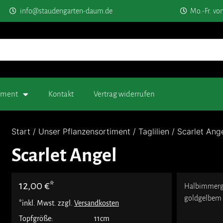
info@staudengarten-daum.de
Mo.-Fr. vo
timent
Kontakt
Vertrag widerrufen
Start
/
Unser Pflanzensortiment
/
Taglilien
/ Scarlet Ang
Scarlet Angel
12,00
€
Halbimmergr
goldgelbem
*inkl. Mwst. zzgl.
Versandkosten
Topfgröße:
11cm