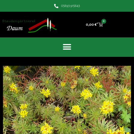
05693 915643
0
0,00
€