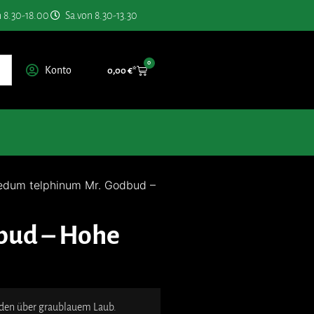
n 8.30-18.00
Sa.von 8.30-13.30
0
Konto
0,00
€
edum telphinum Mr. Godbud –
bud – Hohe
lden über graublauem Laub.