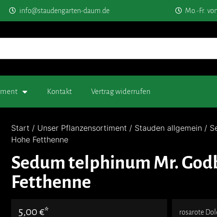
info@staudengarten-daum.de
Mo.-Fr. vo
timent
Kontakt
Vertrag widerrufen
Start
/
Unser Pflanzensortiment
/
Stauden allgemein
/ S
Hohe Fetthenne
Sedum telphinum Mr. God
Fetthenne
5,00
€
rosarote Do