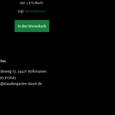
inkl. 7,8 % MwSt.
zzgl.
Versandkosten
In den Warenkorb
ches
terweg 10, 34471 Volkmarsen
93 915643
o@staudengarten-daum.de