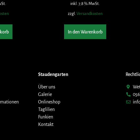
wSt.
inkl. 7,8 % MwSt.
osten
zzgl.
Versandkosten
korb
In den Warenkorb
Staudengarten
Rechtli
Über uns
Wet
Galerie
056
rmationen
Onlineshop
inf
Taglilien
Funkien
Kontakt