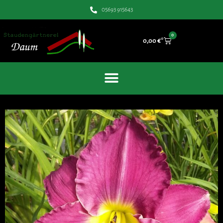
05693 915643
0
0,00
€