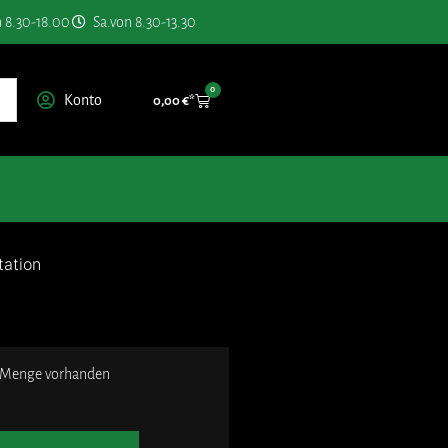
n 8.30-18.00
Sa.von 8.30-13.30
0
Konto
0,00
€
ation
 Menge vorhanden