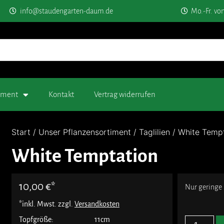
info@staudengarten-daum.de
Mo.-Fr. vo
timent
Kontakt
Vertrag widerrufen
Start
/
Unser Pflanzensortiment
/
Taglilien
/ White Tempt
White Temptation
10,00
€
Nur geringe
*inkl. Mwst. zzgl.
Versandkosten
Topfgröße:
11cm