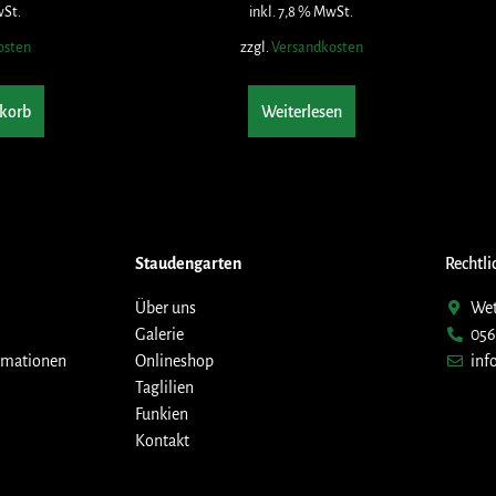
wSt.
inkl. 7,8 % MwSt.
osten
zzgl.
Versandkosten
korb
Weiterlesen
Staudengarten
Rechtli
Über uns
Wet
Galerie
056
rmationen
Onlineshop
inf
Taglilien
Funkien
Kontakt