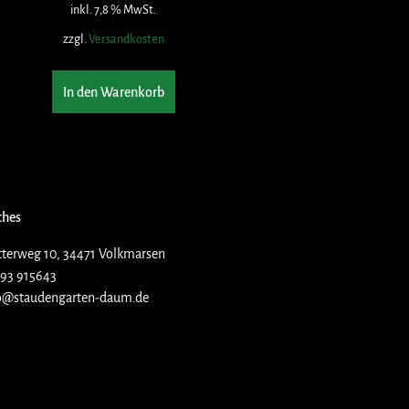
inkl. 7,8 % MwSt.
zzgl.
Versandkosten
In den Warenkorb
ches
terweg 10, 34471 Volkmarsen
93 915643
o@staudengarten-daum.de