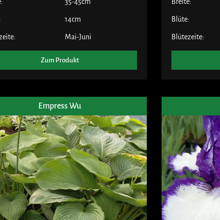
e:
35-45cm
Breite:
:
14cm
Blüte:
zeite:
Mai-Juni
Blütezeite:
Zum Produkt
Empress Wu