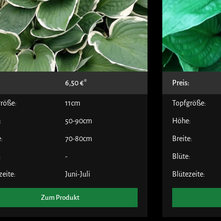
:
6,50
€
Preis:
röße:
11cm
Topfgröße:
:
50-90cm
Höhe:
e:
70-80cm
Breite:
:
-
Blüte:
zeite:
Juni-Juli
Blütezeite:
Zum Produkt