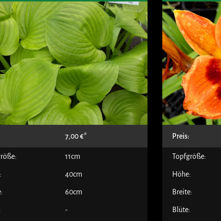
:
7,00
€
Preis:
röße:
11cm
Topfgröße:
:
40cm
Höhe:
e:
60cm
Breite:
:
-
Blüte: