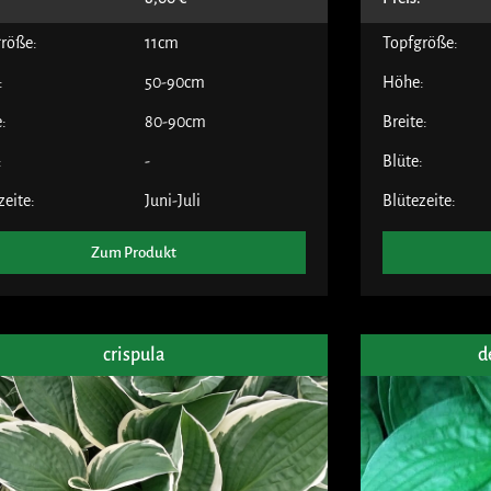
röße:
11cm
Topfgröße:
:
50-90cm
Höhe:
e:
80-90cm
Breite:
:
-
Blüte:
zeite:
Juni-Juli
Blütezeite:
Zum Produkt
crispula
d