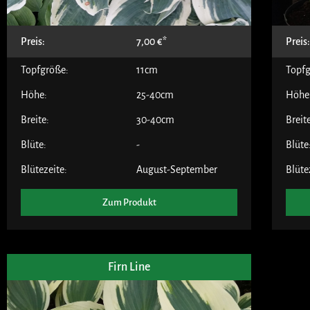
Preis:
7,00
€
Preis
Topfgröße:
11cm
Topfg
Höhe:
25-40cm
Höhe
Breite:
30-40cm
Breit
Blüte:
-
Blüte
Blütezeite:
August-September
Blüte
Zum Produkt
Firn Line