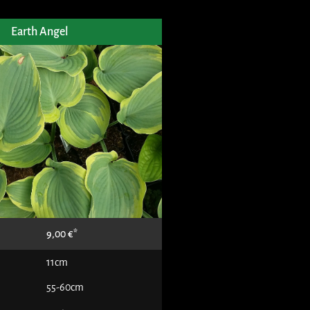
Earth Angel
9,00
€
11cm
55-60cm