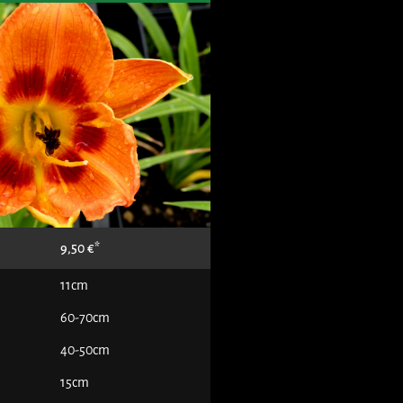
9,50
€
11cm
60-70cm
40-50cm
15cm