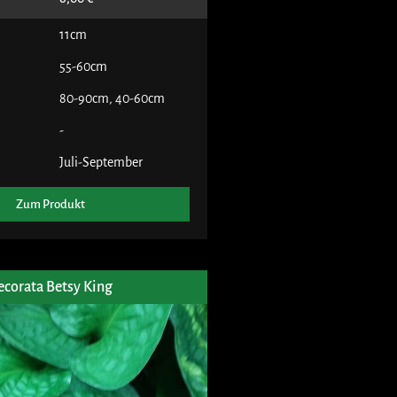
11cm
55-60cm
80-90cm
,
40-60cm
-
Juli-September
Zum Produkt
ecorata Betsy King