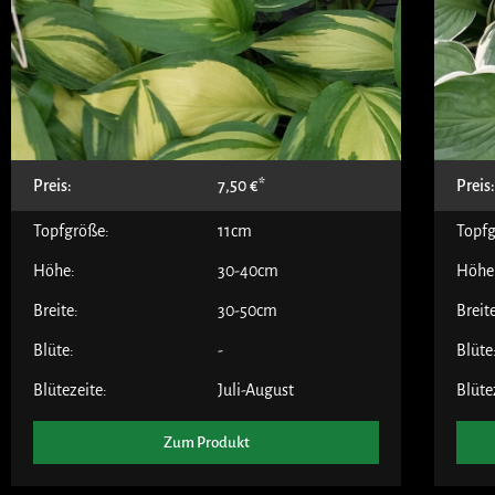
Preis:
7,50
€
Preis
Topfgröße:
11cm
Topfg
Höhe:
30-40cm
Höhe
Breite:
30-50cm
Breit
Blüte:
-
Blüte
Blütezeite:
Juli-August
Blüte
Zum Produkt