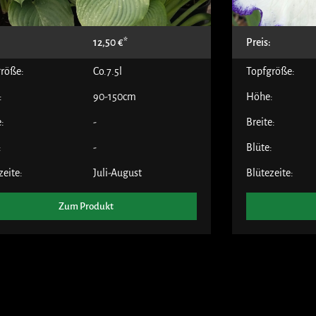
:
12,50
€
Preis:
röße:
Co.7.5l
Topfgröße:
:
90-150cm
Höhe:
e:
-
Breite:
:
-
Blüte:
zeite:
Juli-August
Blütezeite:
Zum Produkt