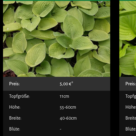
Preis:
5,00
€
Preis
Topfgröße:
11cm
Topfg
Höhe:
55-60cm
Höhe
Breite:
40-60cm
Breit
Blüte:
-
Blüte