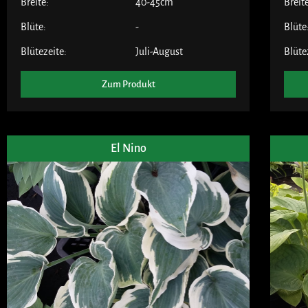
Breite:
40-45cm
Breit
Blüte:
-
Blüte
Blütezeite:
Juli-August
Blüte
Zum Produkt
El Nino