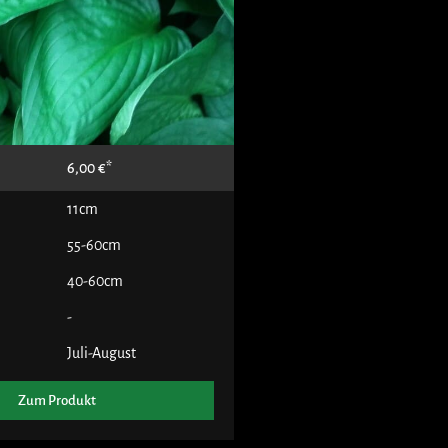
6,00
€
11cm
55-60cm
40-60cm
-
Juli-August
Zum Produkt