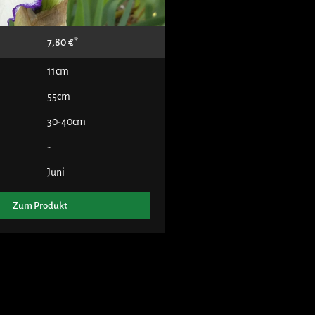
7,80
€
11cm
55cm
30-40cm
-
Juni
Zum Produkt