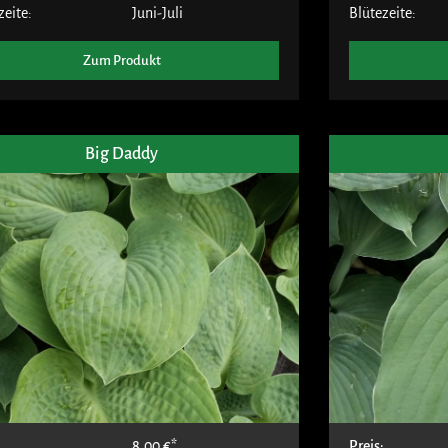
zeite:
Juni-Juli
Blütezeite:
Zum Produkt
Big Daddy
:
8,00
€
Preis: