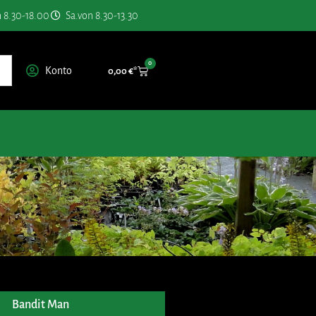
n 8.30-18.00
Sa.von 8.30-13.30
0
Konto
0,00
€
Bandit Man