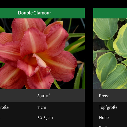
Double Glamour
:
8,00
€
Preis:
röße:
11cm
Topfgröße:
:
60-65cm
Höhe: