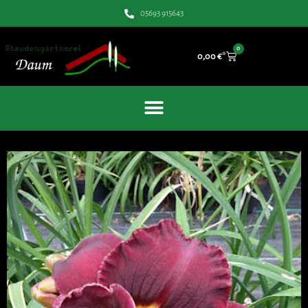
05693 915643
0
0,00
€