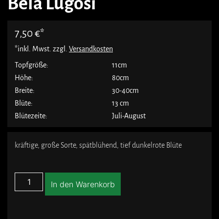
Bela Lugosi
7,50
€
*inkl. Mwst. zzgl.
Versandkosten
Topfgröße:
11cm
Höhe:
80cm
Breite:
30-40cm
Blüte:
13 cm
Blütezeite:
Juli-August
kräftige, große Sorte, spätblühend, tief dunkelrote Blüte
In den Warenkorb