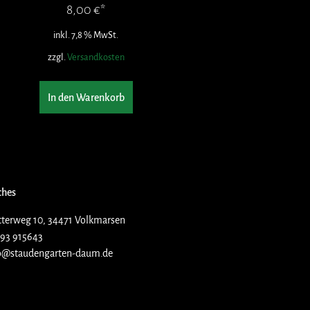
8,00
€
inkl. 7,8 % MwSt.
zzgl.
Versandkosten
In den Warenkorb
ches
terweg 10, 34471 Volkmarsen
93 915643
o@staudengarten-daum.de