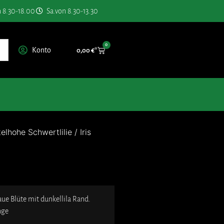
n 8.30-18.00
Sa.von 8.30-13.30
0
Konto
0,00
€
telhohe Schwertlilie
/
Iris
ue Blüte mit dunkellila Rand.
nge