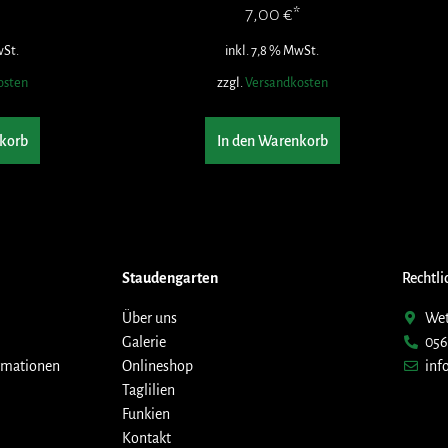
7,00
€
wSt.
inkl. 7,8 % MwSt.
osten
zzgl.
Versandkosten
korb
In den Warenkorb
Staudengarten
Rechtli
Über uns
Wet
Galerie
056
rmationen
Onlineshop
inf
Taglilien
Funkien
Kontakt