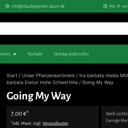
info@staudengarten-daum.de
Mo.-Fr. vo
timent
Kontakt
Vertrag widerrufen
Start
/
Unser Pflanzensortiment
/
Iris barbata media Mit
barbata Elatior Hohe Schwertlilie
/ Going My Way
Going My Way
7,00
€
Weiß-zartbla
Geringe Me
*inkl. Mwst. zzgl.
Versandkosten