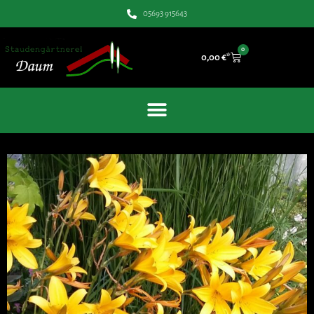
05693 915643
0
0,00
€