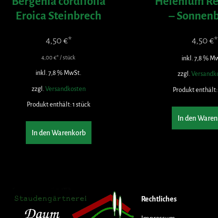
Bergenia cordifolia
Helenium Re
Eroica Steinbrech
– Sonnen
4,50
€
4,50
€
4,00
€
/
stück
inkl. 7,8 % M
inkl. 7,8 % MwSt.
zzgl.
Versandk
zzgl.
Versandkosten
Produkt enthält:
Produkt enthält: 1
stück
In den Waren
In den Warenkorb
Rechtliches