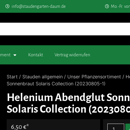
info@staudengarten-daum.de
Mo.-Fr. vo
timent
Kontakt
Vertrag widerrufen
Start
/
Stauden allgemein
/
Unser Pflanzensortiment
/ H
Sonnenbraut Solaris Collection (20230805-1)
Helenium Abendglut Sonn
Solaris Collection (2023080
6,50
€