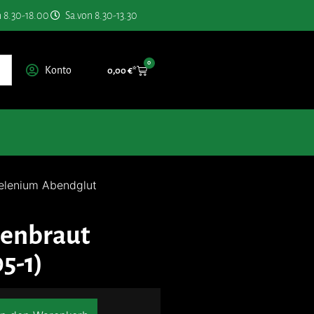
n 8.30-18.00
Sa.von 8.30-13.30
0
Konto
0,00
€
elenium Abendglut
enbraut
5-1)