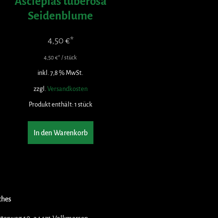
Asclepias tuberosa
Seidenblume
4,50
€
4,50
€
/
stück
inkl. 7,8 % MwSt.
zzgl.
Versandkosten
Produkt enthält: 1
stück
In den Warenkorb
ches