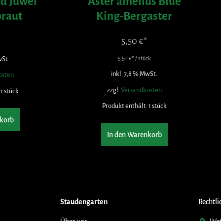
d Juwel
Aster amellus Blue
braut
King-Bergaster
5,50
€
wSt.
5,50
€
/
stück
inkl. 7,8 % MwSt.
osten
zzgl.
Versandkosten
 1
stück
Produkt enthält: 1
stück
korb
In den Warenkorb
Staudengarten
Rechtli