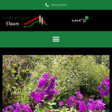
05693 915643
0
0,00
€