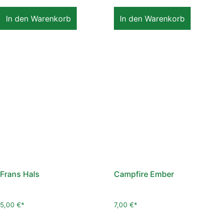
In den Warenkorb
In den Warenkorb
Frans Hals
Campfire Ember
5,00
€
7,00
€
inkl. 7,8 % MwSt.
inkl. 7,8 % MwSt.