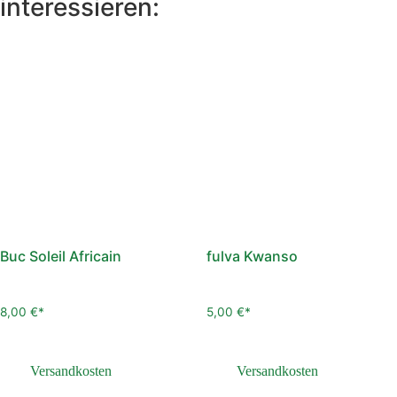
interessieren:
Buc Soleil Africain
fulva Kwanso
8,00
€
5,00
€
inkl. 7,8 % MwSt.
inkl. 7,8 % MwSt.
zzgl.
Versandkosten
zzgl.
Versandkosten