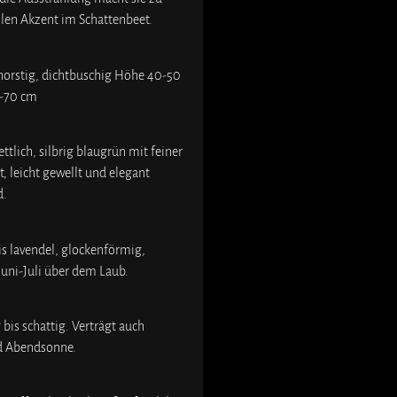
llen Akzent im Schattenbeet.
horstig, dichtbuschig Höhe 40-50
0-70 cm
ttlich, silbrig blaugrün mit feiner
, leicht gewellt und elegant
d.
bis lavendel, glockenförmig,
Juni-Juli über dem Laub.
 bis schattig. Verträgt auch
d Abendsonne.