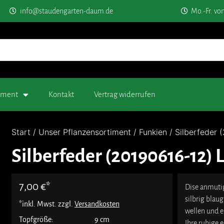
info@staudengarten-daum.de
Mo.-Fr. vo
timent
Kontakt
Vertrag widerrufen
Start
/
Unser Pflanzensortiment
/
Funkien
/ Silberfeder 
Silberfeder (20190616-12) L
7,00
€
Dise anmutig
silbrig blaug
*inkl. Mwst. zzgl.
Versandkosten
wellen und 
Topfgröße:
9 cm
Ihre ruhige 