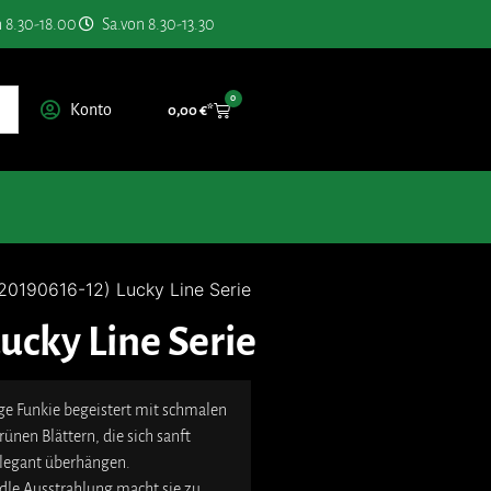
n 8.30-18.00
Sa.von 8.30-13.30
0
Konto
0,00
€
(20190616-12) Lucky Line Serie
ucky Line Serie
e Funkie begeistert mit schmalen
rünen Blättern, die sich sanft
elegant überhängen.
edle Ausstrahlung macht sie zu