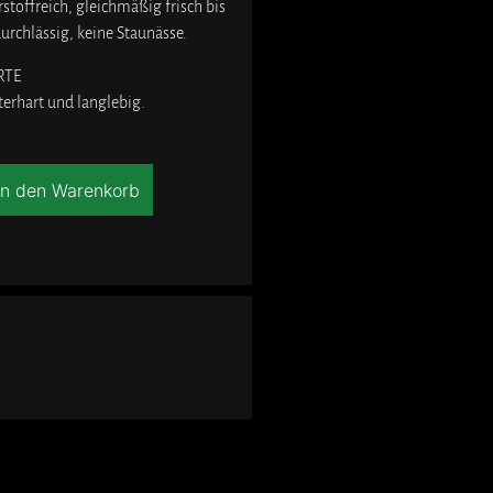
toffreich, gleichmäßig frisch bis
durchlässig, keine Staunässe.
RTE
terhart und langlebig.
In den Warenkorb