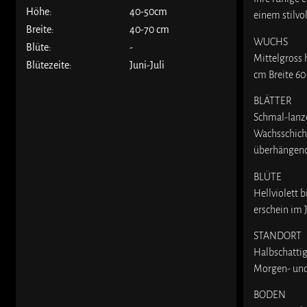
Höhe:
40-50cm
einem stilvo
Breite:
40-70 cm
WUCHS
Blüte:
-
Mittelgross 
Blütezeite:
Juni-Juli
cm Breite 6
BLÄTTER
Schmal-lanze
Wachsschicht
überhängen
BLÜTE
Hellviolett 
erschein im 
STANDORT
Halbschattig
Morgen- un
BODEN