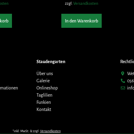
osten
zzgl.
Versandkosten
korb
In den Warenkorb
Staudengarten
Rechtli
Über uns
Wet
Galerie
056
rmationen
Onlineshop
inf
Taglilien
Funkien
Kontakt
*inkl. MwSt. & zzgl.
Versandkosten