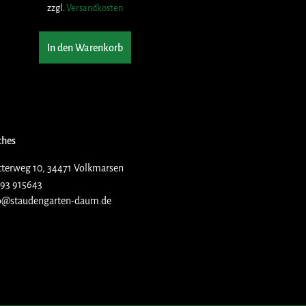
zzgl.
Versandkosten
In den Warenkorb
ches
terweg 10, 34471 Volkmarsen
93 915643
o@staudengarten-daum.de