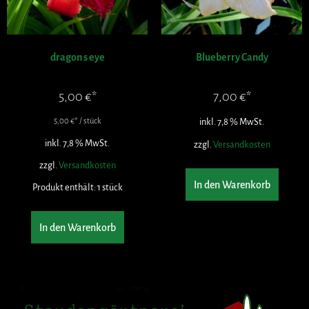
dragon s eye
Blueberry Candy
5,00
€
7,00
€
5,00
€
/
stück
inkl. 7,8 % MwSt.
inkl. 7,8 % MwSt.
zzgl.
Versandkosten
zzgl.
Versandkosten
In den Warenkorb
Produkt enthält: 1
stück
In den Warenkorb