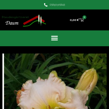
05693 915643
0
0,00
€