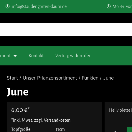
info@staudengarten-daum.de
Mo.-Fr. vo
timent
Kontakt
Vertrag widerrufen
Start
/
Unser Pflanzensortiment
/
Funkien
/ June
June
6,00
€
Hellviolette 
*inkl. Mwst. zzgl.
Versandkosten
Topfgröße:
11cm