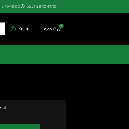
n 8.30-18.00
Sa.von 8.30-13.30
0
Konto
0,00
€
Blüte