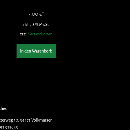
7,00
€
inkl. 7,8 % MwSt.
zzgl.
Versandkosten
In den Warenkorb
ches
terweg 10, 34471 Volkmarsen
93 915643