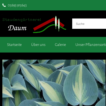
05693 915643
Startseite
Über uns
Galerie
Unser Pflanzensor