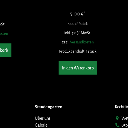
5,00
€
wSt.
5,00
€
/
stück
inkl. 7,8 % MwSt.
osten
zzgl.
Versandkosten
korb
Produkt enthält: 1
stück
In den Warenkorb
Staudengarten
Rechtli
Über uns
Wet
Galerie
056