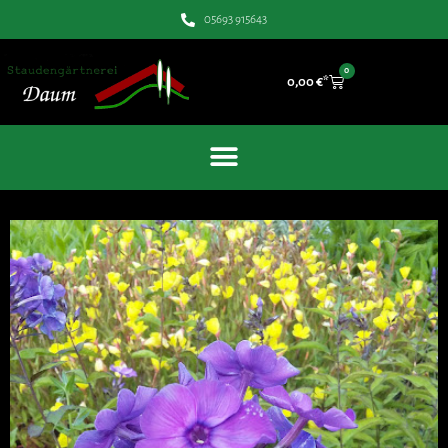
05693 915643
0
0,00
€