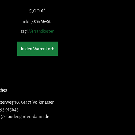
5,00
€
inkl. 7,8 % MwSt.
zzgl.
Versandkosten
In den Warenkorb
ches
terweg 10, 34471 Volkmarsen
93 915643
o@staudengarten-daum.de