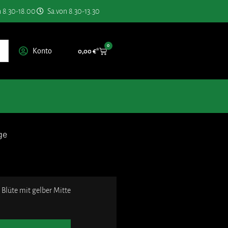
n 8.30-18.00
Sa.von 8.30-13.30
0
Konto
0,00
€
ge
e Blüte mit gelber Mitte