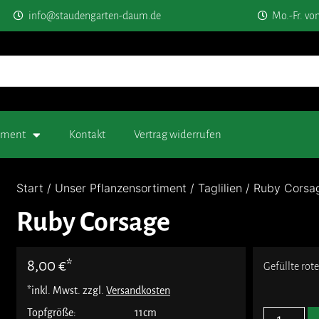
info@staudengarten-daum.de
Mo.-Fr. vo
timent
Kontakt
Vertrag widerrufen
Start
/
Unser Pflanzensortiment
/
Taglilien
/ Ruby Corsa
Ruby Corsage
8,00
€
Gefüllte rot
*inkl. Mwst. zzgl.
Versandkosten
Topfgröße:
11cm