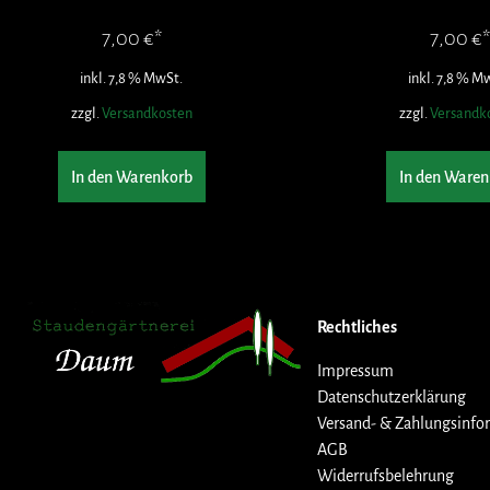
7,00
€
7,00
€
inkl. 7,8 % MwSt.
inkl. 7,8 % M
zzgl.
Versandkosten
zzgl.
Versandk
In den Warenkorb
In den Waren
Rechtliches
Impressum
Datenschutzerklärung
Versand- & Zahlungsinfo
AGB
Widerrufsbelehrung