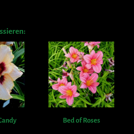
ssieren:
Candy
Bed of Roses