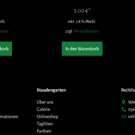
5,00
€
wSt.
inkl. 7,8 % MwSt.
osten
zzgl.
Versandkosten
korb
In den Warenkorb
Staudengarten
Rechtli
Über uns
Wet
Galerie
056
rmationen
Onlineshop
inf
Taglilien
Funkien