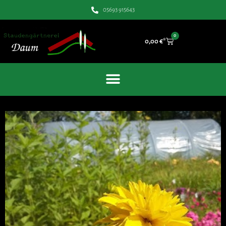
05693 915643
0
0,00
€