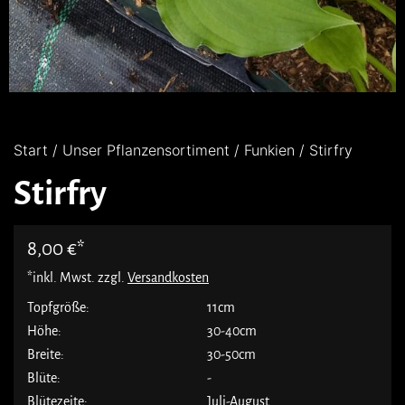
Start
/
Unser Pflanzensortiment
/
Funkien
/ Stirfry
Stirfry
8,00
€
*inkl. Mwst. zzgl.
Versandkosten
Topfgröße:
11cm
Höhe:
30-40cm
Breite:
30-50cm
Blüte:
-
Blütezeite:
Juli-August