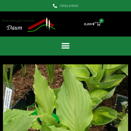
05693 915643
0
0,00
€