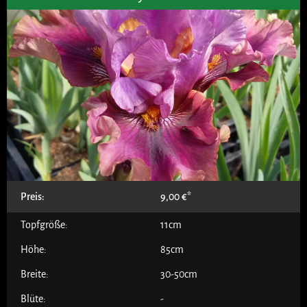
Preis:
9,00
€
Topfgröße:
11cm
Höhe:
85cm
Breite:
30-50cm
Blüte:
-