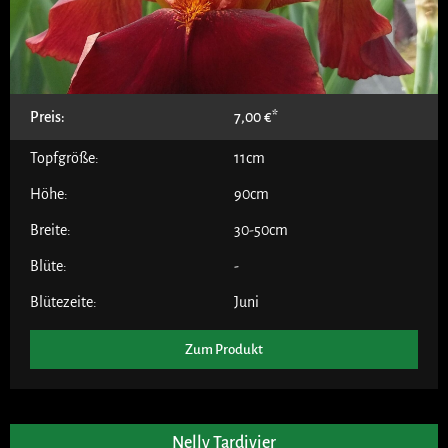
Preis:
7,00
€
Topfgröße:
11cm
Höhe:
90cm
Breite:
30-50cm
Blüte:
-
Blütezeite:
Juni
Zum Produkt
Nelly Tardivier