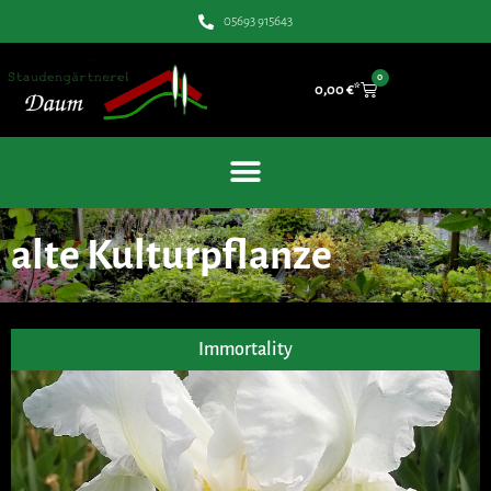
05693 915643
0
0,00
€
alte Kulturpflanze
Immortality