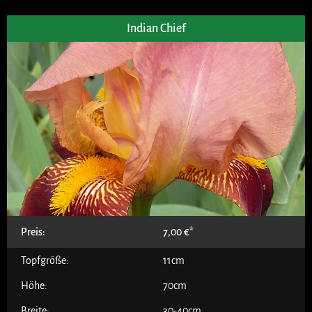
Indian Chief
Preis:
7,00
€
Topfgröße:
11cm
Höhe:
70cm
Breite:
30-40cm