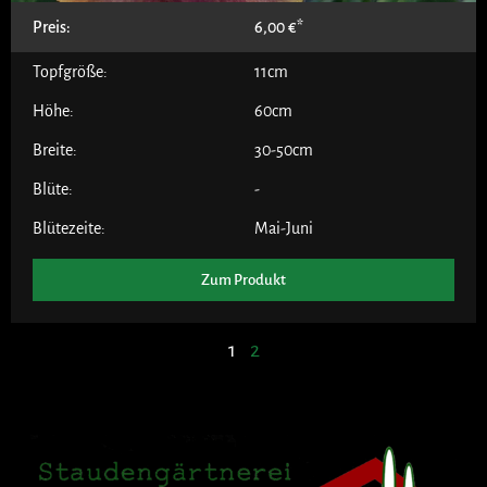
Preis:
6,00
€
Topfgröße:
11cm
Höhe:
60cm
Breite:
30-50cm
Blüte:
-
Blütezeite:
Mai-Juni
Zum Produkt
1
2