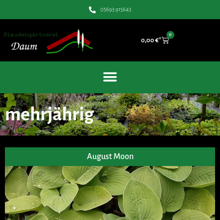
05693 915643
0
0,00
€
mehrjährig
August Moon