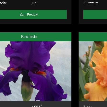
zeite:
Juni
Blütezeite:
Zum Produkt
Fanchette
:
7,00
€
Preis: