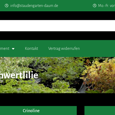
info@staudengarten-daum.de
Mo.-Fr. vo
timent
Kontakt
Vertrag widerrufen
hwertlilie
Crinoline