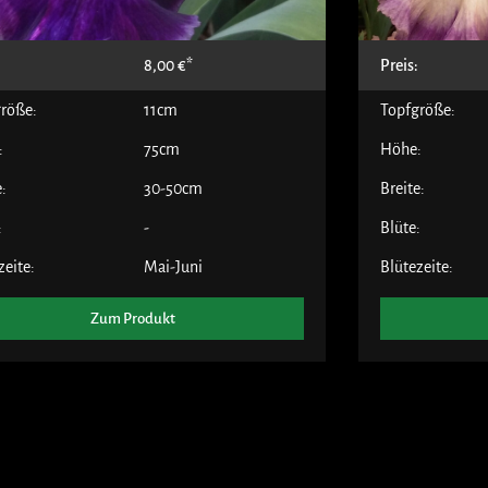
:
8,00
€
Preis:
röße:
11cm
Topfgröße:
:
75cm
Höhe:
e:
30-50cm
Breite:
:
-
Blüte:
zeite:
Mai-Juni
Blütezeite:
Zum Produkt