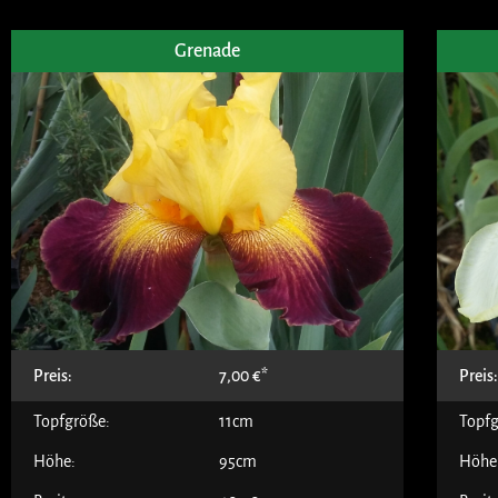
Grenade
Preis:
7,00
€
Preis
Topfgröße:
11cm
Topfg
Höhe:
95cm
Höhe