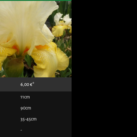
6,00
€
11cm
90cm
35-45cm
-