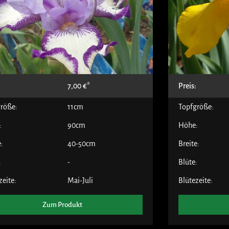
:
7,00
€
Preis:
röße:
11cm
Topfgröße:
:
90cm
Höhe:
e:
40-50cm
Breite:
:
-
Blüte:
zeite:
Mai-Juli
Blütezeite:
Zum Produkt