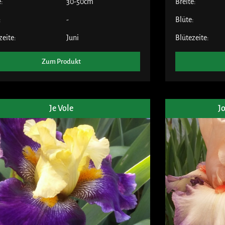
e:
30-50cm
Breite:
:
-
Blüte:
zeite:
Juni
Blütezeite:
Zum Produkt
Je Vole
J