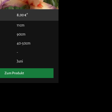
8,00
€
11cm
90cm
40-50cm
-
Juni
Zum Produkt