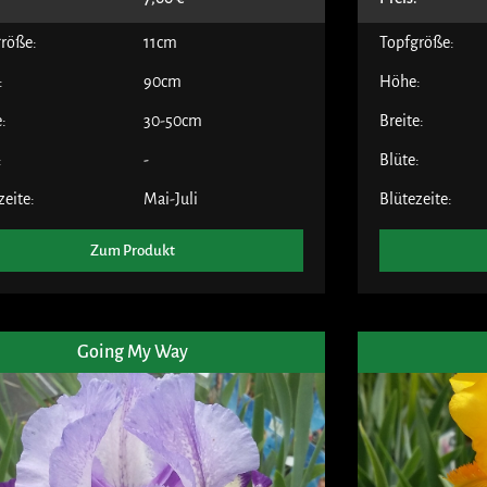
röße:
11cm
Topfgröße:
:
90cm
Höhe:
e:
30-50cm
Breite:
:
-
Blüte:
zeite:
Mai-Juli
Blütezeite:
Zum Produkt
Going My Way