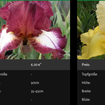
:
6,00
€
Preis:
röße:
-
Topfgröße:
:
90cm
Höhe:
e:
35-45cm
Breite:
:
-
Blüte: