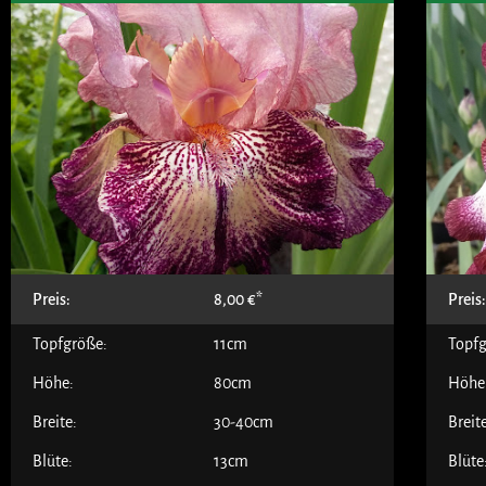
Preis:
8,00
€
Preis
Topfgröße:
11cm
Topfg
Höhe:
80cm
Höhe
Breite:
30-40cm
Breit
Blüte:
13cm
Blüte