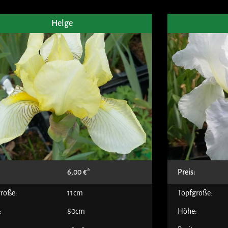
Helge
:
6,00
€
Preis:
röße:
11cm
Topfgröße:
:
80cm
Höhe: