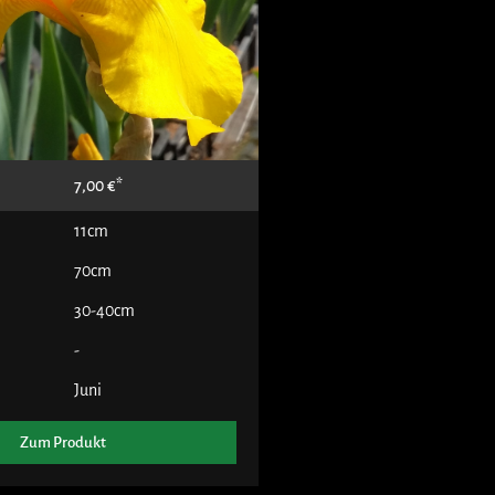
7,00
€
11cm
70cm
30-40cm
-
Juni
Zum Produkt