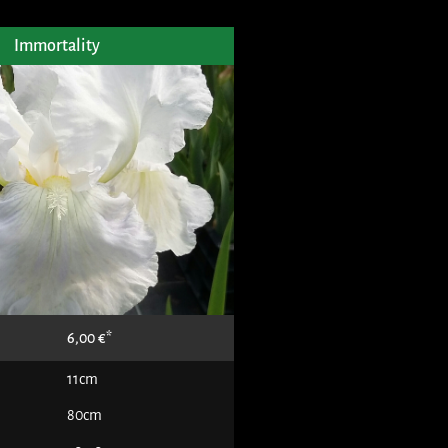
Immortality
6,00
€
11cm
80cm