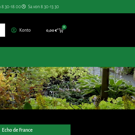
n 8.30-18.00
Sa.von 8.30-13.30
0
Konto
0,00
€
Echo de France