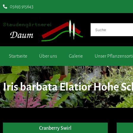
05693 915643
Startseite
Über uns
Galerie
Unser Pflanzensor
Iris barbata Elatior Hohe Sc
Cranberry Swirl